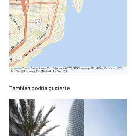
Leaflet
|
Tiles © Esri — Source: Esri, DeLorme, NAVTEQ, USGS, Intermap, iPC, NRCAN, Esri Japan, METI,
Esri China (Hong Kong), Esri (Thailand), TomTom, 2012
También podría gustarte