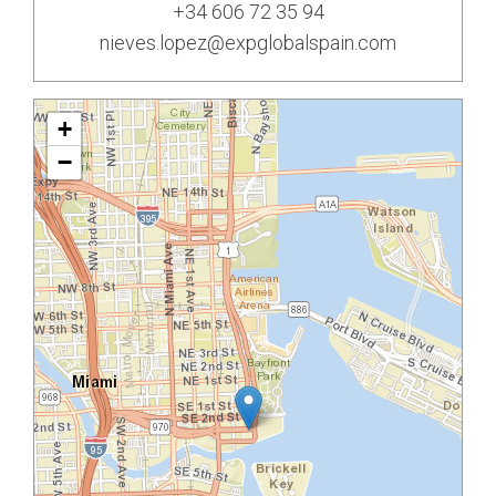
+34 606 72 35 94
nieves.lopez@expglobalspain.com
+
−