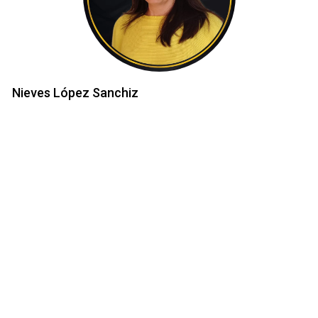
Nieves López Sanchiz
Bienvenid@ a
Nieves López Inmobiliaria
by
eXp
.
Soy Nieves López Sanchiz, Agente Inmobiliaria eXp en la
provincia de Alicante.
Durante mis años en el sector he desarrollado estrategias
comerciales y tecnológicas de marketing avanzado para
promover la venta y la compra de propiedades.
Si deseas vender tu casa te ayudaré a promocionarla con
las más avanzadas herramientas y técnicas de marketing